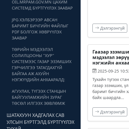
OIL.MRPAM.GOV.MN ЦАХИМ
СИСТЕМД БҮРТГҮҮЛЭХ ЗААВАР
JPG ХЭЛБЭРЭЭР АВСАН
БАРИМТ БИЧГИЙН ФАЙЛЫГ
Дэлгэрэнгүй
PDF БОЛГОЖ ХӨВРҮҮЛЭХ
ЗААВАР
ТӨРИЙН МЭДЭЭЛЭЛ
Гаазар эзэмши
СОЛИЛЦООНЫ "ХУР"
мэдээлэл зөрү
СИСТЕМЭЭС ГАЗАР ЭЗЭМШИХ
нэгжийн анха
ГЭРЧИЛГЭЭ ТАТАГДАХГҮЙ
2025-09-25 10:5
БАЙГАА АЖ АХУЙН
Тухайн түгээх ста
НЭГЖҮҮДИЙН АНХААРАЛД:
газар эзэмших, үл
АГУУЛАХ, ТҮГЭЭХ СТАНЦЫН
баримт бичгийн х
БАЙГУУЛАМЖИЙН ЗУРАГ
байх шаардла...
ТӨСӨЛ ИЛГЭЭХ ЗӨВЛӨМЖ
Дэлгэрэнгүй
ШАТАХУУН ХАДГАЛАХ САВ
УЛСЫН БҮРТГЭЛД БҮРТГҮҮЛЭХ