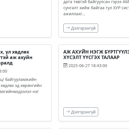
дата төвтэй байгуулсан гэрээ АМ
сунгалт хийж байгаа тул ХУР сис
ажиллахг...
Дэлгэрэнгүй
х, үл хөдлөх
АЖ АХУЙН НЭГЖ БҮРТГҮҮЛ
үтэй аж ахуйн
ХҮСЭЛТ ҮҮСГЭХ ТАЛААР
аралд
2025-06-27 18:43:00
3:00
нц/ байгууламжийн
 хөдлөх эд хөрөнгийн
аягийнмэдээлэл нэг
Дэлгэрэнгүй