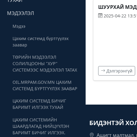
ТУХАЙ
ШУУРХАЙ МЭД
МЭДЭЭЛЭЛ
2025-04-22 13:5
Мэдээ
Цахим системд бүртгүүлэх
заавар
ТӨРИЙН МЭДЭЭЛЭЛ
СОЛИЛЦООНЫ "ХУР"
СИСТЕМЭЭС МЭДЭЭЛЭЛ ТАТАХ
Дэлгэрэнгүй
OIL.MRPAM.GOV.MN ЦАХИМ
СИСТЕМД БҮРТГҮҮЛЭХ ЗААВАР
ЦАХИМ СИСТЕМД БИЧИГ
БАРИМТ ИЛГЭЭХ ТУХАЙ
ЦАХИМ СИСТЕМИЙН
БИДЭНТЭЙ ХО
ШААРДЛАГАД НИЙЦҮҮЛЭН
БАРИМТ БИЧИГ ИЛГЭЭХ.
Ашигт малтмал, 