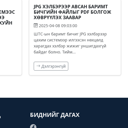
JPG ХЭЛБЭРЭЭР АВСАН БАРИМТ
ЕМЭЭС
БИЧГИЙН ФАЙЛЫГ PDF БОЛГОЖ
ЭЭ
ХӨВРҮҮЛЭХ ЗААВАР
АХУЙН
2025-04-08 09:03:00
ШТС-ын баримт бичиг JPG хэлбэрээр
цахим системээр илгээсэн нөхцөлд
харагдах хэлбэр жижиг уншигдахгүй
байдаг болно. Тийм...
Дэлгэрэнгүй
Д
БИДНИЙГ ДАГАХ