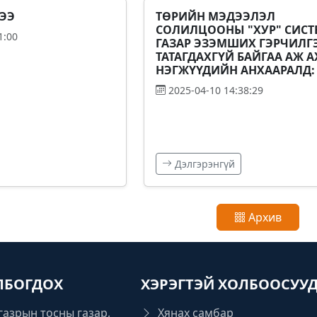
ЭЭ
ТӨРИЙН МЭДЭЭЛЭЛ
СОЛИЛЦООНЫ "ХУР" СИСТ
1:00
ГАЗАР ЭЗЭМШИХ ГЭРЧИЛГ
ТАТАГДАХГҮЙ БАЙГАА АЖ 
НЭГЖҮҮДИЙН АНХААРАЛД:
2025-04-10 14:38:29
Дэлгэрэнгүй
Архив
ЛБОГДОХ
ХЭРЭГТЭЙ ХОЛБООСУУ
газрын тосны газар,
Хянах самбар