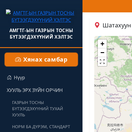
Шатахуун 
АМГТГ-ЫН ГАЗРЫН ТОСНЫ
БҮТЭЭГДЭХҮҮНИЙ ХЭЛТЭС
+
−
Хянах самбар
Нүүр
ХУУЛЬ ЭРХ ЗҮЙН ОРЧИН
ГАЗРЫН ТОСНЫ
БҮТЭЭГДЭХҮҮНИЙ ТУХАЙ
ХУУЛЬ
НОРМ БА ДҮРЭМ, СТАНДАРТ