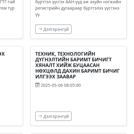
ГТГ-тай
бүртгэл үүсгэх ААН-үүд аж ахуйн нэгжийн
тем түр
регистрийн дугаараар бүртгэлээ үүсгэнэ
үү.
Дэлгэрэнгүй
ЭХ
ТЕХНИК, ТЕХНОЛОГИЙН
ДҮГНЭЛТИЙН БАРИМТ БИЧИГТ
ХЯНАЛТ ХИЙЖ БУЦААСАН
НӨХЦӨЛД ДАХИН БАРИМТ БИЧИГ
ИЛГЭЭХ ЗААВАР
2025-05-06 08:05:00
Дэлгэрэнгүй