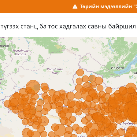
Төрийн мэдээллийн "Хур сист
түгээх станц ба тос хадгалах савны байршил