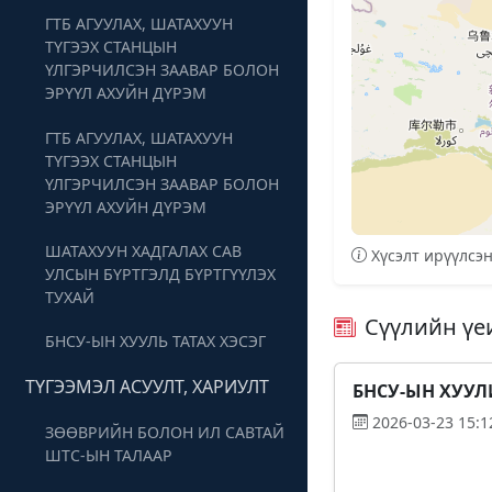
ГТБ АГУУЛАХ, ШАТАХУУН
ТҮГЭЭХ СТАНЦЫН
ҮЛГЭРЧИЛСЭН ЗААВАР БОЛОН
ЭРҮҮЛ АХУЙН ДҮРЭМ
ГТБ АГУУЛАХ, ШАТАХУУН
ТҮГЭЭХ СТАНЦЫН
ҮЛГЭРЧИЛСЭН ЗААВАР БОЛОН
ЭРҮҮЛ АХУЙН ДҮРЭМ
ШАТАХУУН ХАДГАЛАХ САВ
Хүсэлт ирүүлсэ
УЛСЫН БҮРТГЭЛД БҮРТГҮҮЛЭХ
ТУХАЙ
Сүүлийн үе
БНСУ-ЫН ХУУЛЬ ТАТАХ ХЭСЭГ
ТҮГЭЭМЭЛ АСУУЛТ, ХАРИУЛТ
БНСУ-ЫН ХУУЛ
2026-03-23 15:1
ЗӨӨВРИЙН БОЛОН ИЛ САВТАЙ
ШТС-ЫН ТАЛААР