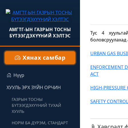
АМГТГ-ЫН ГАЗРЫН ТОСНЫ
Тус 4 хуульта
БҮТЭЭГДЭХҮҮНИЙ ХЭЛТЭС
боловсруулахад а
URBAN GAS BUSI
Хянах самбар
ENFORCEMENT DE
ACT
Нүүр
ХУУЛЬ ЭРХ ЗҮЙН ОРЧИН
HIGH-PRESSURE 
ГАЗРЫН ТОСНЫ
SAFETY CONTROL
БҮТЭЭГДЭХҮҮНИЙ ТУХАЙ
ХУУЛЬ
НОРМ БА ДҮРЭМ, СТАНДАРТ
Хавсралт 