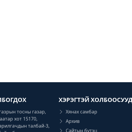
ЛБОГДОХ
ХЭРЭГТЭЙ ХОЛБООСУУ
газрын тосны газар,
Хянах самбар
аатар хот 15170,
Архив
Барилгачдын талбай-3,
Сайтын бүтэц