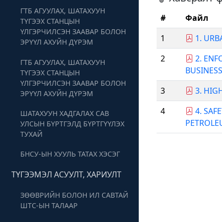
ГТБ АГУУЛАХ, ШАТАХУУН
#
Файл
ТҮГЭЭХ СТАНЦЫН
ҮЛГЭРЧИЛСЭН ЗААВАР БОЛОН
1
1. URB
ЭРҮҮЛ АХУЙН ДҮРЭМ
2
2. ENF
ГТБ АГУУЛАХ, ШАТАХУУН
BUSINESS
ТҮГЭЭХ СТАНЦЫН
ҮЛГЭРЧИЛСЭН ЗААВАР БОЛОН
3
3. HIG
ЭРҮҮЛ АХУЙН ДҮРЭМ
4
4. SAF
ШАТАХУУН ХАДГАЛАХ САВ
PETROLEU
УЛСЫН БҮРТГЭЛД БҮРТГҮҮЛЭХ
ТУХАЙ
БНСУ-ЫН ХУУЛЬ ТАТАХ ХЭСЭГ
ТҮГЭЭМЭЛ АСУУЛТ, ХАРИУЛТ
ЗӨӨВРИЙН БОЛОН ИЛ САВТАЙ
ШТС-ЫН ТАЛААР