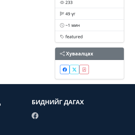
233
49 үг
~1 мин
featured
Хуваалцах
Д
БИДНИЙГ ДАГАХ