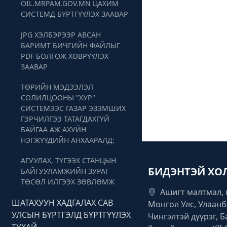
OIL.MRPAM.GOV.MN ЦАХИМ
СИСТЕМД БҮРТГҮҮЛЭХ ЗААВАР
JPG ХЭЛБЭРЭЭР АВСАН
БАРИМТ БИЧГИЙН ФАЙЛЫГ
PDF БОЛГОЖ ХӨВРҮҮЛЭХ
ЗААВАР
ТӨРИЙН МЭДЭЭЛЭЛ
СОЛИЛЦООНЫ "ХУР"
СИСТЕМЭЭС ГАЗАР ЭЗЭМШИХ
ГЭРЧИЛГЭЭ ТАТАГДАХГҮЙ
БАЙГАА АЖ АХУЙН
НЭГЖҮҮДИЙН АНХААРАЛД:
АГУУЛАХ, ТҮГЭЭХ СТАНЦЫН
БИДЭНТЭЙ ХО
БАЙГУУЛАМЖИЙН ЗУРАГ
ТӨСӨЛ ИЛГЭЭХ ЗӨВЛӨМЖ
Ашигт малтмал, 
ШАТАХУУН ХАДГАЛАХ САВ
Монгол Улс, Улаанб
УЛСЫН БҮРТГЭЛД БҮРТГҮҮЛЭХ
Чингэлтэй дүүрэг, 