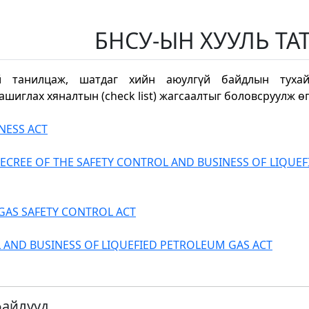
БНСУ-ЫН ХУУЛЬ ТАТ
й танилцаж, шатдаг хийн аюулгүй байдлын тухай
шиглах хяналтын (check list) жагсаалтыг боловсруулж өг
NESS ACT
CREE OF THE SAFETY CONTROL AND BUSINESS OF LIQUE
GAS SAFETY CONTROL ACT
 AND BUSINESS OF LIQUEFIED PETROLEUM GAS ACT
файлууд