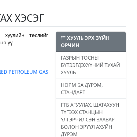
АХ ХЭСЭГ
 хуулийн төслийг
ХУУЛЬ ЭРХ ЗҮЙН
нө үү.
ОРЧИН
ГАЗРЫН ТОСНЫ
БҮТЭЭГДЭХҮҮНИЙ ТУХАЙ
FIED PETROLEUM GAS
ХУУЛЬ
НОРМ БА ДҮРЭМ,
СТАНДАРТ
ГТБ АГУУЛАХ, ШАТАХУУН
ТҮГЭЭХ СТАНЦЫН
ҮЛГЭРЧИЛСЭН ЗААВАР
БОЛОН ЭРҮҮЛ АХУЙН
ДҮРЭМ