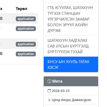
ГТБ АГУУЛАХ, ШАТАХУУН
э
Төрөл
ТҮГЭЭХ СТАНЦЫН
KB
ҮЛГЭРЧИЛСЭН ЗААВАР
application
БОЛОН ЭРҮҮЛ АХУЙН
B
application
ДҮРЭМ
ШАТАХУУН ХАДГАЛАХ
B
application
САВ УЛСЫН БҮРТГЭЛД
БҮРТГҮҮЛЭХ ТУХАЙ
KB
application
БНСУ-ЫН ХУУЛЬ ТАТАХ
ХЭСЭГ
Мета
2026-03-23
Цэнд-Аюуш Даваасүрэн